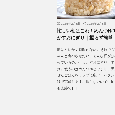
豆腐ドーナツ ヴィ
豆腐レシピ
ガジュマル
2026年2月8日
2026年2月8日
ココナッツオイル
忙しい朝はこれ！めんつゆ
セブン 冷やしみた
かすおにぎり｜握らず簡単
ハロウィン
朝はとにかく時間がない。それでも
carrot cake
ゃんと食べさせたい。そんな私がほ
かぼちゃスイーツ
っているのが「天かすおにぎり」で
とろーり冷やしみ
けに使うのはめんつゆとごま油。天
ハロウィン レシピ
ぜたごはんをラップに広げ、パタン
けで完成します。握らないので、忙
モーニングルーテ
も楽勝で […]
ライターのモーニ
ヴィーガンアイス
ヴィーガンチョコ
ボリュームおかず