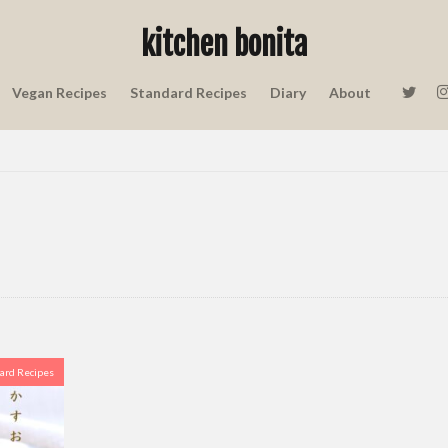
kitchen bonita
玉ねぎ
朝ごはん
枝豆
梅レシピ
植木鉢
沖縄
牡蠣フライ
生クリームなし
暇つぶし
生姜焼き
生姜焼き レシ
Vegan Recipes
Standard Recipes
Diary
About
柔らかい
生姜焼き レシピ 漬け込み
生姜焼き レシピ 玉ねぎ
白玉
ート
砂糖不使用
月見
時短レシピ
簡単レシピ
団子 上
主婦ライター
冷やしとろーりみたらし
冷凍豆腐
冷凍豆腐ナゲット
 白玉粉なし
小麦粉で団子
塩麹
塩麹 使い方
塩麹 漬け込み時
シピ
塩麹レシピ
塩麹唐揚げ
天かす
小麦粉 団子
節約レ
ヴィーガン豆腐ドーナツ
鶏むね肉 唐揚げ
豚ロース 塩麹 漬け時間
焼き
豚肉 塩麹 レシピ 人気
豚肉の塩麹焼き
豚肉レシピ
野菜
鶏むね肉レシピ
豚こまレシピ
鶏もも肉
鶏胸肉
鶏胸肉
鶏胸肉 ジューシー
鶏胸肉 切り方
鶏胸肉 唐揚げ
鶏胸肉 唐揚げ
ard Recipes
花
蒸し鶏
豆腐ドーナツ もちもち
薄力粉 団子
薄力粉でみた
諦めない
豆腐 みたらし
豆腐 団子
豆腐くるみパン
豆腐ド
リー
豆腐団子
豆腐ドーナツ レシピ
豆腐ドーナツ レシピ 薄力粉