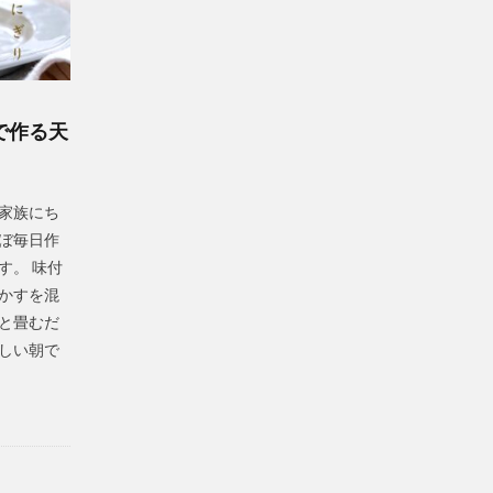
ーガン
豆腐ドーナツ 卵なし
豆腐ドーナツ 小麦粉
豆腐ナゲット
ヴィーガン食パン
ヴィーガンレシピ
BUDDHA BOWL
スイートパ
ガラス絵
キャロットケーキ
ココアパウダー消費
ココナッツオイル
レシピ
ゴーヤ
シナモンロール
スイートポテト
カキフライ
で作る天
らし
セブン 冷やしみたらし団子
セブン−イレブン
トウファ
ハロウィン レシピ かぼちゃ
カモメ食堂
オクラ
ハロウィン ヴィー
家族にち
vegan
vegan nuggets
おにぎり
お月見団子
お絵かき
か
ぼ毎日作
くるみパン
アーモンドチョコ
ごぼう
しょうが焼き
す。 味付
たらし
みたらし団子
めんつゆ
やわらかい
アガベシロップ
かすを混
 スイーツ
ハロウィンスイーツ
ヴィーガンベーグル
ヴィーガン
と畳むだ
しい朝で
ィン
ヨーグルトドリンク
ライター
ライター モーニングルーティ
ングルーティン
ルーティーン
レンジ調理
ヴィーガンアイス
クリーム
ヴィーガンキャロットケーキ
ヴィーガンシナモンロール
レート
ヴィーガンナゲット
ヴィーガンバナナアイス
ヴィーガンパ
ベジ牡蠣フライ
ハロウィンレシピ
ビーガンレシピ
ハロウィ