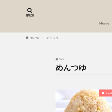
タグ
Amazon prime
無農薬野菜
Home
生姜焼き レシピ 
砂糖なしチョコレ
HOME
めんつゆ
中秋の名月
卵なし
団子
塩麹 豚ロース レ
TAG
肉なしナゲット
めんつゆ
豚ロース肉の塩麹
鶏むね肉 しっとり
鶏胸肉 しっとり
Stand
豚こま肉
豆
薄力粉で団子
豆腐ドーナツ カロ