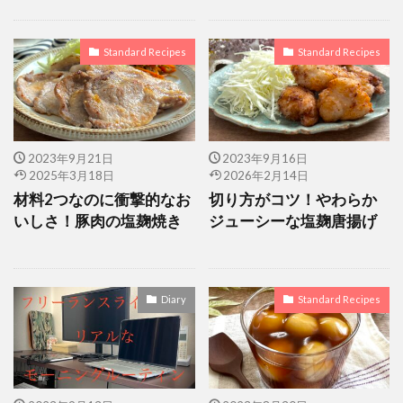
豚こま肉
豆花
蒸し鶏
豆腐ドーナツ もちもち
薄力粉 団子
Standard Recipes
Standard Recipes
薄力粉でみたらし団子
薄力粉で団子
諦めない
豆腐 みたらし
豆腐 団子
豆腐くるみパン
豆腐ドーナツ
豆腐ドーナツ カロリー
豆腐団子
豆腐ドーナツ レシピ
2023年9月21日
2023年9月16日
豆腐ドーナツ レシピ 薄力粉
2025年3月18日
2026年2月14日
材料2つなのに衝撃的なお
切り方がコツ！やわらか
豆腐ドーナツ ヴィーガン
豆腐ドーナツ 卵なし
いしさ！豚肉の塩麹焼き
ジューシーな塩麹唐揚げ
豆腐ドーナツ 小麦粉
豆腐ナゲット
豆腐ブラウニー
豆腐レシピ
ヴィーガン食パン
ヴィーガンレシピ
BUDDHA BOWL
Diary
Standard Recipes
スイートパンプキン
ガジュマル
ガラス絵
キャロットケーキ
ココアパウダー消費
ココナッツオイル
ココナッツオイルレシピ