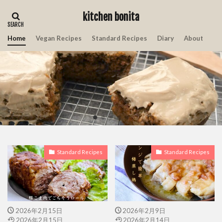
kitchen bonita
Home
Vegan Recipes
Standard Recipes
Diary
About
タグ
Amazon prime
玉ねぎ
朝ごはん
枝豆
梅レシピ
植木鉢
沖縄
漬け込み
無農薬野菜
牡蠣フライ
生クリームなし
暇つぶし
生姜焼き
生姜焼き レシピ 人気 一位
生姜焼き レシピ 柔らかい
生姜焼き レシピ 漬け込み
生姜焼き レシピ 玉ねぎ
白玉
Standard Recipes
Standard Recipes
砂糖なしチョコレート
砂糖不使用
月見
時短レシピ
簡単レシピ
団子 上新粉なし
万座毛
中秋の名月
主婦ライター
冷やしとろーりみたらし
冷凍豆腐
2026年2月15日
2026年2月9日
2026年2月15日
2026年2月14日