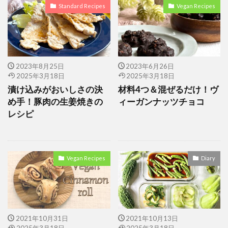
ヴィーガンベーグル
ヴィーガン
マクロビ派
Standard Recipes
Vegan Recipes
モーニングルーティン
ヨーグルトドリンク
ライター
ライター モーニングルーティン
ライターのモーニングルーティン
ルーティーン
2023年8月25日
2023年6月26日
レンジ調理
ヴィーガンアイス
ベーグル
2025年3月18日
2025年3月18日
ヴィーガンアイスクリーム
漬け込みがおいしさの決
材料4つ＆混ぜるだけ！ヴ
ヴィーガンキャロットケーキ
め手！豚肉の生姜焼きの
ィーガンナッツチョコ
レシピ
ヴィーガンシナモンロール
ヴィーガンチョコ
ヴィーガンチョコレート
ヴィーガンナゲット
ヴィーガンバナナアイス
ヴィーガンパン
Vegan Recipes
Diary
ボリュームおかず
ベジ牡蠣フライ
ハロウィンレシピ
ビーガンレシピ
ハロウィンレシピ お菓子
ハロウィンレシピ 簡単
バチェラー5
バチェラー・ジャパン
2021年10月31日
2021年10月13日
2025年3月18日
2025年3月18日