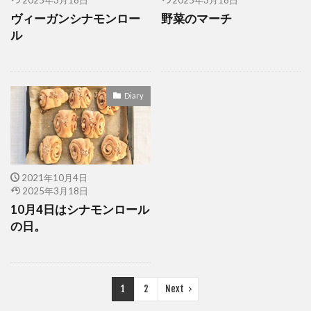
バレンタイン
パンプキンパイ
ビーガン
ヴィーガンシナモンロー
野菜のマーチ
ビーガンシナモンロール
ピースフル
ル
ベジタリアン
ピーナッツバター
ピーナツバター
フライパン料理
フリーランス
フリーランス モーニングルーティン
Diary
フリーランス ルーティン
フリーランスのモーニングルーティン
ブッダボウル
ブラウニー
黒糖食パン
2021年10月4日
2025年3月18日
検索
10月4日はシナモンロール
の日。
1
2
Next