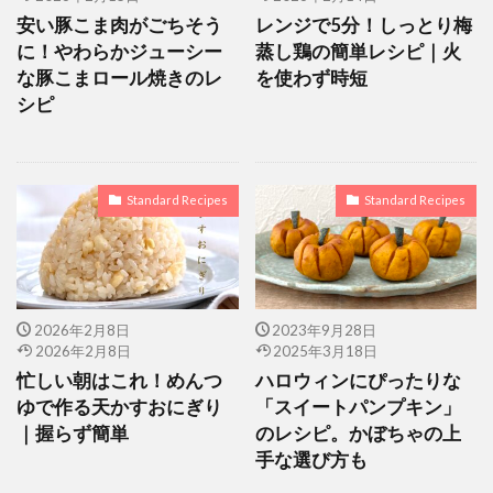
冷凍豆腐ナゲット
副業ライター
卵なし
安い豚こま肉がごちそう
レンジで5分！しっとり梅
団子 白玉粉なし
小麦粉で団子
塩麹
に！やわらかジューシー
蒸し鶏の簡単レシピ｜火
塩麹 使い方
塩麹 漬け込み時間
な豚こまロール焼きのレ
を使わず時短
シピ
塩麹 豚ロース レシピ
塩麹レシピ
塩麹唐揚げ
天かす
小麦粉 団子
節約レシピ
肉なしナゲット
ヴィーガン豆腐ドーナツ
Standard Recipes
Standard Recipes
鶏むね肉 唐揚げ
豚ロース 塩麹 漬け時間
豚ロース肉の塩麹焼き
豚肉 塩麹 レシピ 人気
豚肉の塩麹焼き
豚肉レシピ
野菜
鶏むね肉
鶏むね肉 しっとり
鶏むね肉レシピ
2026年2月8日
2023年9月28日
2026年2月8日
2025年3月18日
豚こまレシピ
鶏もも肉
鶏胸肉
忙しい朝はこれ！めんつ
ハロウィンにぴったりな
鶏胸肉 からあげ 柔らかく
鶏胸肉 しっとり
ゆで作る天かすおにぎり
「スイートパンプキン」
鶏胸肉 ジューシー
鶏胸肉 切り方
｜握らず簡単
のレシピ。かぼちゃの上
手な選び方も
鶏胸肉 唐揚げ
鶏胸肉 唐揚げ ジューシー