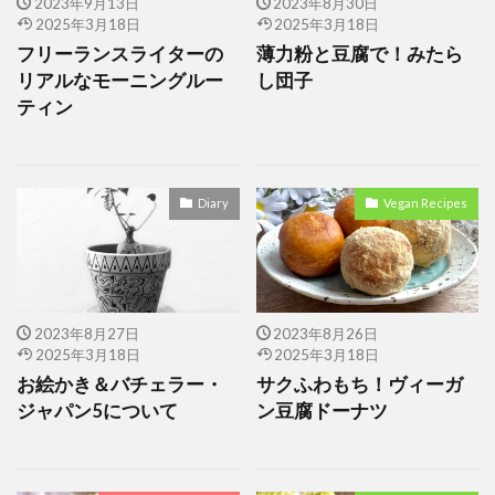
ゴーヤ
シナモンロール
スイートポテト
2023年9月13日
2023年8月30日
2025年3月18日
2025年3月18日
カキフライ
スコーン
セブン 冷やしみたらし
フリーランスライターの
薄力粉と豆腐で！みたら
セブン 冷やしみたらし団子
セブン−イレブン
リアルなモーニングルー
し団子
ティン
トウファ
ハヤトウリ
ハロウィン
ハロウィン レシピ かぼちゃ
カモメ食堂
オクラ
ハロウィン ヴィーガン
かもめ食堂
Diary
Vegan Recipes
carrot cake
vegan
vegan nuggets
おにぎり
お月見団子
お絵かき
かぼちゃのお菓子
かぼちゃスイーツ
くるみパン
アーモンドチョコ
ごぼう
2023年8月27日
2023年8月26日
2025年3月18日
2025年3月18日
しょうが焼き
とろーり冷やしみたらし
お絵かき＆バチェラー・
サクふわもち！ヴィーガ
みたらし団子
めんつゆ
やわらかい
ジャパン5について
ン豆腐ドーナツ
アガベシロップ
アフリカ
ハロウィン レシピ スイーツ
ハロウィンスイーツ